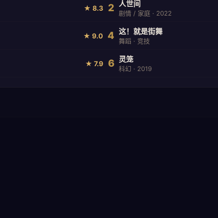
人世间
2
★ 8.3
剧情 / 家庭 · 2022
这！就是街舞
4
★ 9.0
舞蹈 · 竞技
灵笼
6
★ 7.9
科幻 · 2019