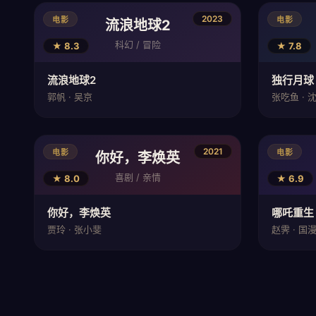
2023
电影
电影
流浪地球2
科幻 / 冒险
★ 8.3
★ 7.8
流浪地球2
独行月球
郭帆 · 吴京
张吃鱼 · 
2021
电影
电影
你好，李焕英
喜剧 / 亲情
★ 8.0
★ 6.9
你好，李焕英
哪吒重生
贾玲 · 张小斐
赵霁 · 国