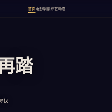
首页
电影
剧集
综艺
动漫
 再踏
寻找