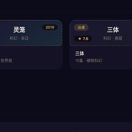
2019
动漫
灵笼
三体
科幻 · 末日
科幻 · 悬疑
★ 7.6
三体
宏大世界观
15集 · 硬核科幻