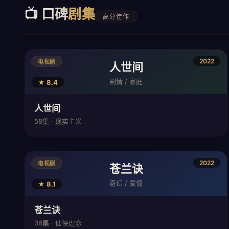
📺 口碑
剧集
高分佳作
2022
电视剧
人世间
剧情 / 家庭
★ 8.4
人世间
58集 · 现实主义
2022
电视剧
苍兰诀
奇幻 / 爱情
★ 8.1
苍兰诀
36集 · 仙侠虐恋