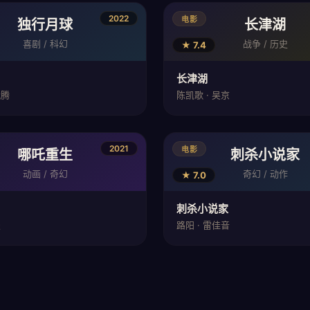
2022
电影
独行月球
长津湖
喜剧 / 科幻
战争 / 历史
★ 7.4
长津湖
沈腾
陈凯歌 · 吴京
2021
电影
哪吒重生
刺杀小说家
动画 / 奇幻
奇幻 / 动作
★ 7.0
刺杀小说家
漫
路阳 · 雷佳音