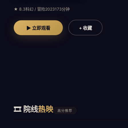
★ 8.3
2023
科幻 / 冒险
173分钟
▶ 立即观看
+ 收藏
🎞️ 院线
热映
高分推荐