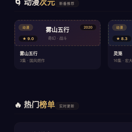
🌀 动漫
次元
新番推荐
2020
动漫
动漫
雾山五行
奇幻 · 战斗
★ 9.0
★ 8.3
雾山五行
灵笼
3集 · 国风燃作
16集 · 
🔥 热门
榜单
实时更新