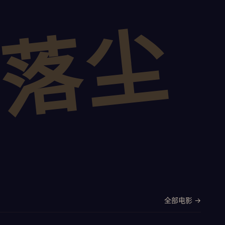
落尘
全部电影 →