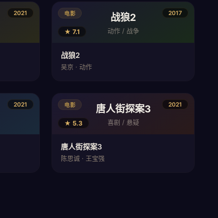
2021
2017
电影
战狼2
动作 / 战争
★ 7.1
战狼2
吴京 · 动作
2021
2021
电影
唐人街探案3
喜剧 / 悬疑
★ 5.3
唐人街探案3
陈思诚 · 王宝强